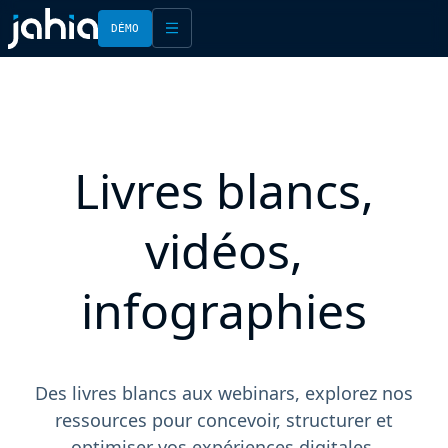
DÉMO
English
Français
Livres blancs,
vidéos,
infographies
Des livres blancs aux webinars, explorez nos
ressources pour concevoir, structurer et
optimiser vos expériences digitales.