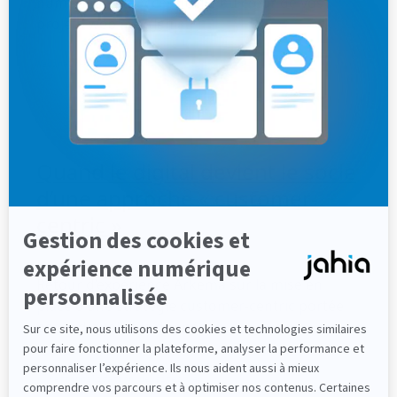
numérique et l’accessibilité au cœur de vos
projets web avec Jahia.
Webinaire
Accessibilité
Quand le digital devient le socle
d’une approche « customer-
centric »
Retour d’expérience Arkema sur la mise en
place d’une stratégie customer-centric portée
par le digital et la donnée.
Webinaire
Multisite
UX/CX
DXP
Technologie
Personnalisation de sites web