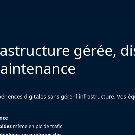
rastructure gérée, di
maintenance
riences digitales sans gérer l'infrastructure. Vos éq
ance
pides
même en pic de trafic
déployés en quelques clics