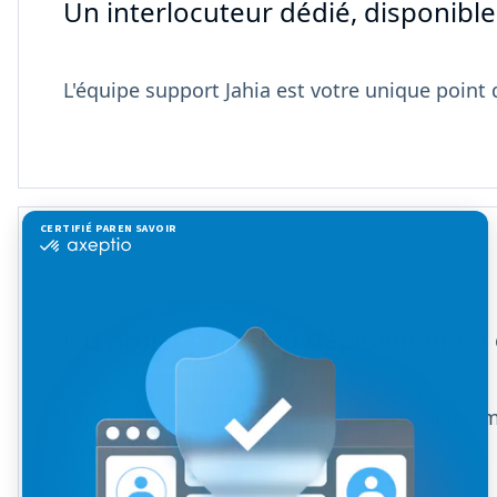
Un interlocuteur dédié, disponible
L'équipe support Jahia est votre unique point
Du projet pilote au déploiement à
Landing page, portail client, site à plusieurs 
provisionnés en autonomie.