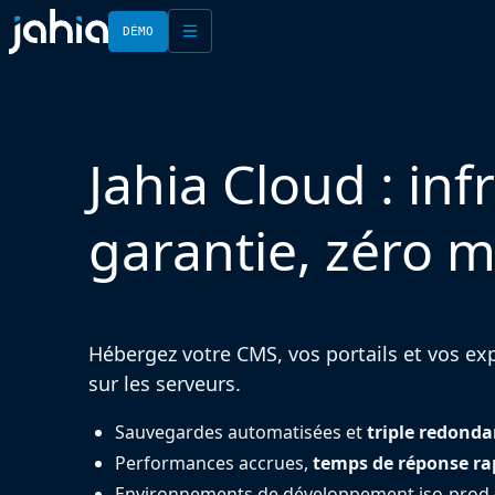
DÉMO
English
Français
Jahia Cloud : inf
garantie, zéro 
Hébergez votre CMS, vos portails et vos expé
sur les serveurs.
Sauvegardes automatisées et
triple redond
Performances accrues,
temps de réponse ra
Environnements de développement iso-prod