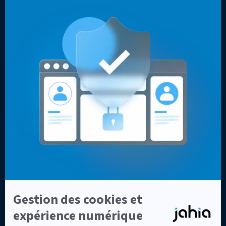
Cloud et sécurité
Présence mondiale
Expériences multicanales
Sites web optimisés
Ressources
Entreprise
Cas clients
Contact
Livres blancs, vidéos & autres
Pourquoi les développeurs
Blog
choisissent Jahia ?
Pourquoi choisir Jahia ?
À propos
Fonctionnalités
Comparaisons
Intégrations
Top 7 des alternatives à
Customer Data Platform
Sitecore en 2026
intégrée
Top 8 des meilleures
Données clients et
alternatives à Adobe AEM en
personnalisation
2026
Meilleures alternatives à
Drupal en 2026 : CMS et DXP
d'entreprise comparés