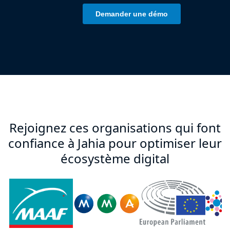
Rejoignez ces organisations qui font
confiance à Jahia pour optimiser leur
écosystème digital
Parlement
MAAF Logo
Logo_de_MMA.jpg
France
Européen