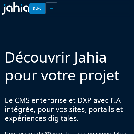
DÉMO
English
Français
Découvrir Jahia
pour votre projet
Le CMS enterprise et DXP avec l'IA
intégrée, pour vos sites, portails et
expériences digitales.
Une session de 30 minutes avec un expert Jahia,