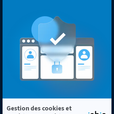
Jahia CMS
Portail web Enterprise
Jahia DXP
Sécurité et conformité
Cloud et sécurité
Présence mondiale
Expériences multicanales
Sites web optimisés
Ressources
Entreprise
Cas clients
Contact
Livres blancs, vidéos & autres
Pourquoi les développeurs
Blog
choisissent Jahia ?
Pourquoi choisir Jahia ?
À propos
Fonctionnalités
Comparaisons
Intégrations
Top 7 des alternatives à
Customer Data Platform
Sitecore en 2026
intégrée
Top 8 des meilleures
Données clients et
alternatives à Adobe AEM en
personnalisation
2026
Meilleures alternatives à
Drupal en 2026 : CMS et DXP