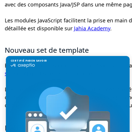
avec des composants Java/JSP dans une même page
Les modules JavaScript facilitent la prise en main 
détaillée est disponible sur
Jahia Academy
.
Nouveau set de template
En complément, le support natif de React par Jahia
sur Github
), illustre cette approche.
Luxe remplace progressivement Digitall comme réfé
contenus “hors contexte” (dans des dossiers) et e
complexes et des composants imbriqués à plusieu
Fiabilité & opérations renforcées