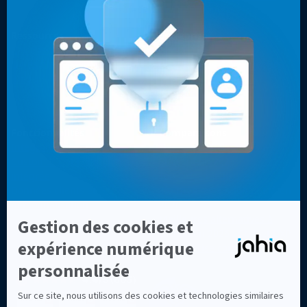
Sites web optimisés
Ressources
Entreprise
Cas clients
Contact
Livres blancs, vidéos & autres
Pourquoi les développeurs
Blog
choisissent Jahia ?
Pourquoi choisir Jahia ?
À propos
Fonctionnalités
Comparaisons
Intégrations
Top 7 des alternatives à
Customer Data Platform
Sitecore en 2026
intégrée
Top 8 des meilleures
Données clients et
alternatives à Adobe AEM en
personnalisation
2026
Meilleures alternatives à
Drupal en 2026 : CMS et DXP
d'entreprise comparés