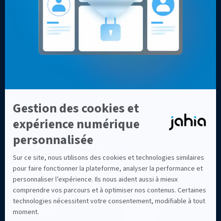
Blog
choisissent Jahia ?
Pourquoi choisir Jahia ?
À propos
Fonctionnalités
Comparaisons
Intégrations
Top 7 des alternatives à
Customer Data Platform
Sitecore en 2026
intégrée
Top 8 des meilleures
Données clients et
alternatives à Adobe AEM en
personnalisation
2026
Multisite
Meilleures alternatives à
Drupal en 2026 : CMS et DXP
d'entreprise comparés