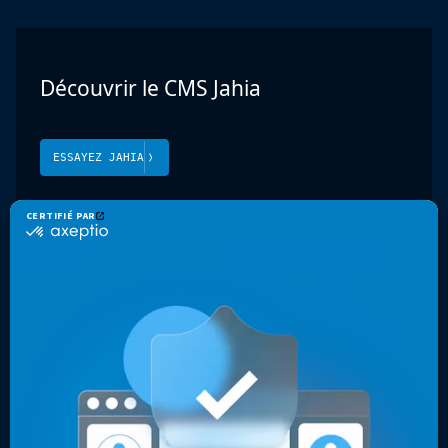
Découvrir le CMS Jahia
ESSAYEZ JAHIA
Produit
Solutions
Jahia CMS
Portail web Enterprise
Jahia DXP
Sécurité et conformité
Cloud et sécurité
Présence mondiale
Expériences multicanales
Sites web optimisés
Ressources
Entreprise
Cas clients
Contact
Livres blancs, vidéos & autres
Pourquoi les développeurs