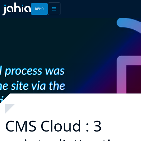
DÉMO
English
Français
CMS Cloud : 3