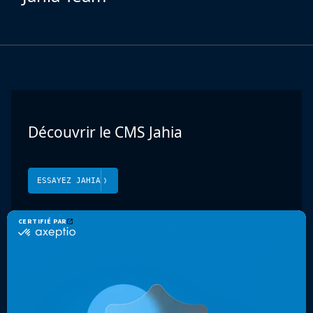
Découvrir le CMS Jahia
ESSAYEZ JAHIA
Produit
Solutions
Jahia CMS
Portail web Enterprise
Jahia DXP
Sécurité et conformité
Cloud et sécurité
Présence mondiale
Expériences multicanales