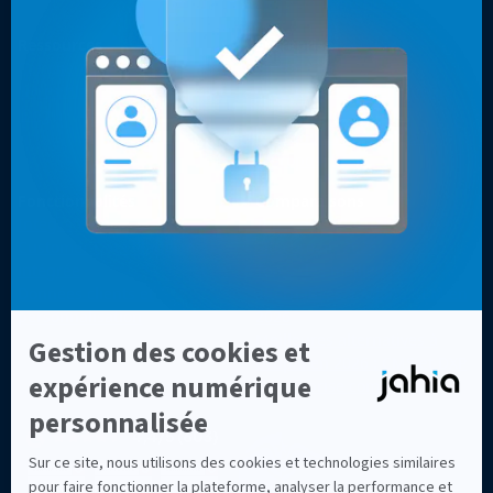
Sites web optimisés
Ressources
Entreprise
Cas clients
Contact
Livres blancs, vidéos & autres
Pourquoi les développeurs
Blog
choisissent Jahia ?
Pourquoi choisir Jahia ?
À propos
Fonctionnalités
Comparaisons
Intégrations
Top 7 des alternatives à
Customer Data Platform
Sitecore en 2026
intégrée
Top 8 des meilleures
Données clients et
alternatives à Adobe AEM en
personnalisation
2026
Meilleures alternatives à
Drupal en 2026 : CMS et DXP
d'entreprise comparés