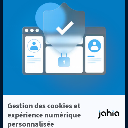
Présence mondiale
Expériences multicanales
Sites web optimisés
Ressources
Entreprise
Cas clients
Contact
Livres blancs, vidéos & autres
Pourquoi les développeurs
Blog
choisissent Jahia ?
Pourquoi choisir Jahia ?
À propos
Fonctionnalités
Comparaisons
Intégrations
Top 7 des alternatives à
Customer Data Platform
Sitecore en 2026
intégrée
Top 8 des meilleures
Données clients et
alternatives à Adobe AEM en
personnalisation
2026
Meilleures alternatives à
Drupal en 2026 : CMS et DXP
d'entreprise comparés