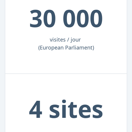
30 000
visites / jour
(European Parliament)
4 sites