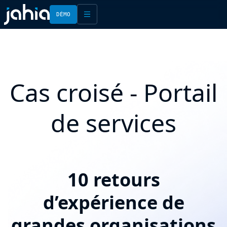
DÉMO
English
Français
Cas croisé - Portail
de services
10 retours
d’expérience de
grandes organisations