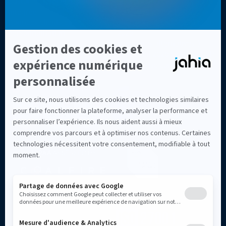
Customer Data Platform
Sitecore en 2026
intégrée
Top 8 des meilleures
Données clients et
alternatives à Adobe AEM en
personnalisation
2026
Meilleures alternatives à
Drupal en 2026 : CMS et DXP
d'entreprise comparés