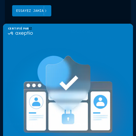
ESSAYEZ JAHIA
Produit
Solutions
Jahia CMS
Portail web Enterprise
Jahia DXP
Sécurité et conformité
Cloud et sécurité
Présence mondiale
Expériences multicanales
Sites web optimisés
Ressources
Entreprise
Cas clients
Contact
Livres blancs, vidéos & autres
Pourquoi les développeurs
Blog
choisissent Jahia ?
Pourquoi choisir Jahia ?
À propos
Fonctionnalités
Comparaisons
Intégrations
Top 7 des alternatives à