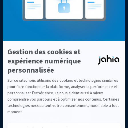
À propos
Fonctionnalités
Comparaisons
Intégrations
Top 7 des alternatives à
Customer Data Platform
Sitecore en 2026
intégrée
Top 8 des meilleures
Données clients et
alternatives à Adobe AEM en
personnalisation
2026
Meilleures alternatives à
Drupal en 2026 : CMS et DXP
d'entreprise comparés