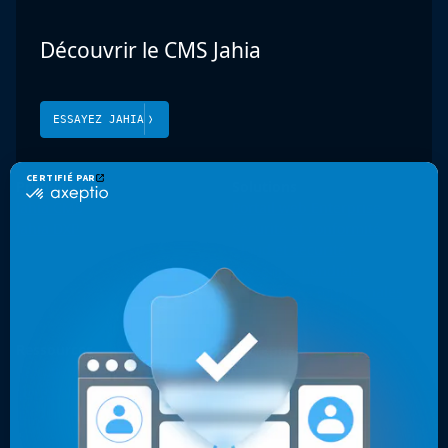
Découvrir le CMS Jahia
ESSAYEZ JAHIA
Produit
Solutions
Jahia CMS
Portail web Enterprise
Jahia DXP
Sécurité et conformité
Cloud et sécurité
Présence mondiale
Expériences multicanales
Sites web optimisés
Ressources
Entreprise
Cas clients
Contact
Livres blancs, vidéos & autres
Pourquoi les développeurs
Blog
choisissent Jahia ?
Pourquoi choisir Jahia ?