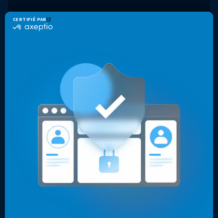
Produit
Solutions
Jahia CMS
Portail web Enterprise
Jahia DXP
Sécurité et conformité
Cloud et sécurité
Présence mondiale
Expériences multicanales
Sites web optimisés
Ressources
Entreprise
Cas clients
Contact
Livres blancs, vidéos & autres
Pourquoi les développeurs
Blog
choisissent Jahia ?
Pourquoi choisir Jahia ?
À propos
Fonctionnalités
Comparaisons
Intégrations
Top 7 des alternatives à
Customer Data Platform
Sitecore en 2026
intégrée
Top 8 des meilleures
Données clients et
alternatives à Adobe AEM en