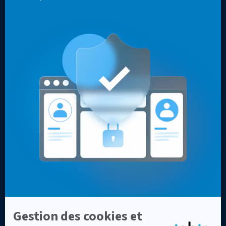
Jahia CMS
Portail web Enterprise
Jahia DXP
Sécurité et conformité
Cloud et sécurité
Présence mondiale
Expériences multicanales
Sites web optimisés
Ressources
Entreprise
Cas clients
Contact
Livres blancs, vidéos & autres
Pourquoi les développeurs
Blog
choisissent Jahia ?
Pourquoi choisir Jahia ?
À propos
Fonctionnalités
Comparaisons
Intégrations
Top 7 des alternatives à
Customer Data Platform
Sitecore en 2026
intégrée
Top 8 des meilleures
Données clients et
alternatives à Adobe AEM en
personnalisation
2026
Meilleures alternatives à
Drupal en 2026 : CMS et DXP