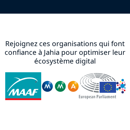
Rejoignez ces organisations qui font
confiance à Jahia pour optimiser leur
écosystème digital
Parlement
MAAF Logo
Logo_de_MMA.jpg
France
Européen